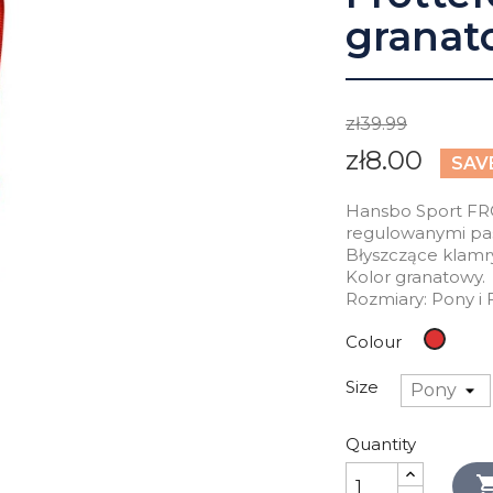
granat
zł39.99
zł8.00
SAV
Hansbo Sport FR
regulowanymi pasa
Błyszczące klamry
Kolor granatowy.
Rozmiary: Pony i F
Red
Colour
Size
Quantity