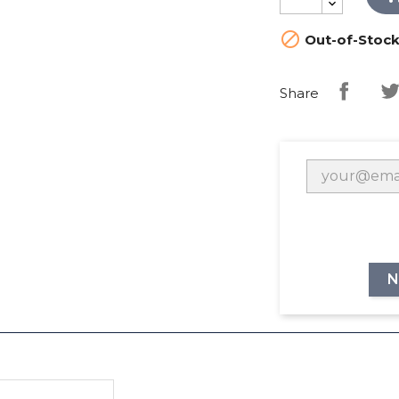

Out-of-Stoc
Share
N