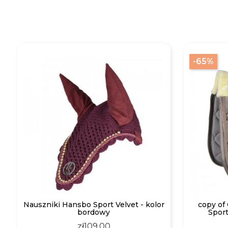
-65%
Nauszniki Hansbo Sport Velvet - kolor
copy of
bordowy
Sport
Price
zł109.00