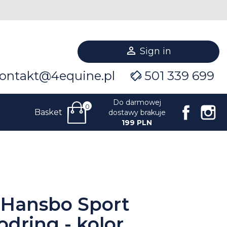

Sign in
ontakt@4equine.pl
501 339 699
Do darmowej
0
Facebo
I
Basket
dostawy brakuje
199 PLN
 Hansbo Sport
odring - kolor