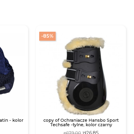
-85%
tin - kolor
copy of Ochraniacze Hansbo Sport
Techsafe -tylne, kolor czarny
Regular
Price
zł26.85
zł179.00