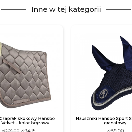
Inne w tej kategorii
 Czaprak skokowy Hansbo
Nauszniki Hansbo Sport Sa
 Velvet - kolor brązowy
granatowy
Regular
Price
Price
zł94.15
zł89.00
zł269.00