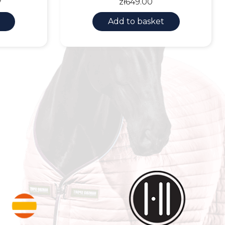
Price
7
zł649.00
Add to basket