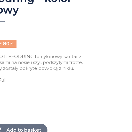
owy
E 80%
OTTEFODRING to nylonowy kantar z
mi na nosie i szyi, podszytymi frotte.
 zostały pokryte powłoką z niklu.
ull.

Add to basket