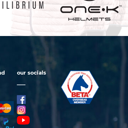
nd
our socials
facebook
visa
instagram
youtube