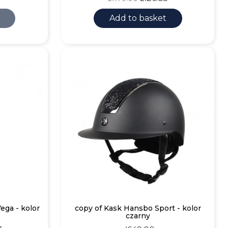
price
Add to basket
ega - kolor
copy of Kask Hansbo Sport - kolor
czarny