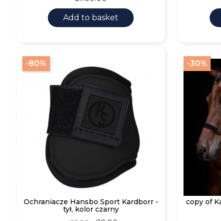
Add to basket
-80%
-30%
Ochraniacze Hansbo Sport Kardborr -
copy of 
tył, kolor czarny