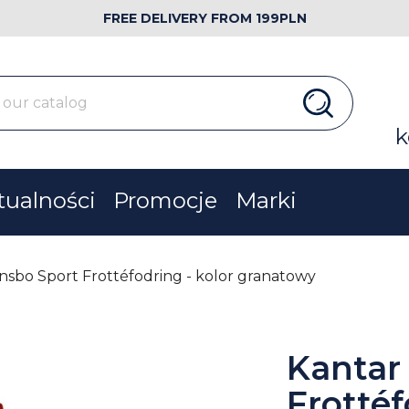
FREE DELIVERY FROM 199PLN
k
tualności
Promocje
Marki
nsbo Sport Frottéfodring - kolor granatowy
Kantar
Frottéf