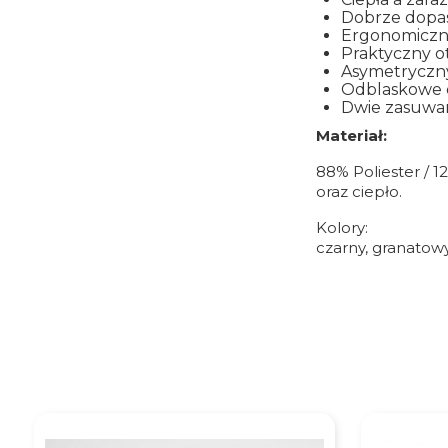
Dobrze dopas
Ergonomiczne
Praktyczny o
Asymetryczny
Odblaskowe e
Dwie zasuwan
Materiał:
88% Poliester / 
oraz ciepło.
Kolory:
czarny, granatow