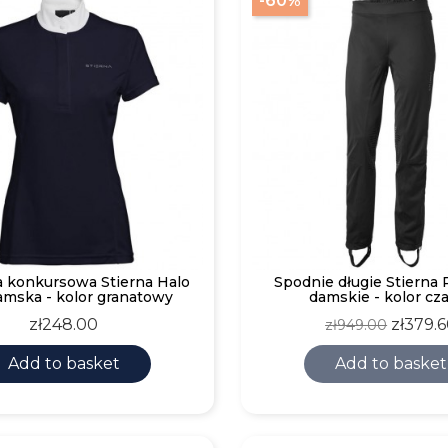
-60%
a konkursowa Stierna Halo
Spodnie długie Stierna 
amska - kolor granatowy
damskie - kolor cz
Price
Regular
Price
zł248.00
zł379.
zł949.00
price
Add to basket
Add to basket