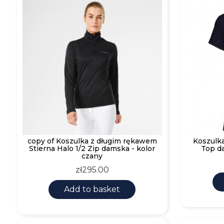
copy of Koszulka z długim rękawem
Koszulk
Stierna Halo 1/2 Zip damska - kolor
Top d
czany
Price
zł295.00
Add to basket