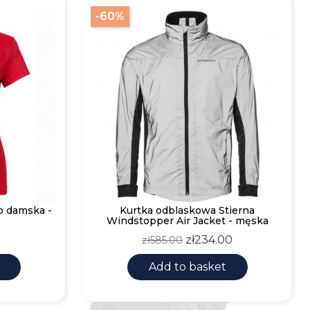
-60%
o damska -
Kurtka odblaskowa Stierna
Windstopper Air Jacket - męska
Regular
Price
zł234.00
zł585.00
price
Add to basket