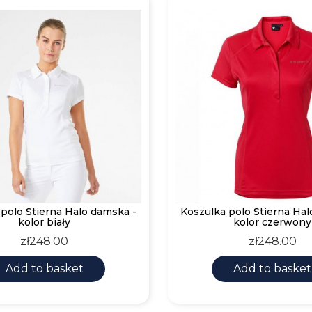
polo Stierna Halo damska -
Koszulka polo Stierna Hal
kolor biały
kolor czerwony
Price
Price
zł248.00
zł248.00
Add to basket
Add to basket