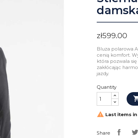
damska
zł599.00
Bluza polarowa An
cenią komfort. Wyk
która pozwala si
zakłócając harmon
jazdy.
Quantity

Last items in
Share