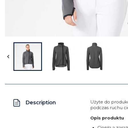

Użyte do produkc
Description
podczas ruchu ci
Opis produktu
Ciepła a zara