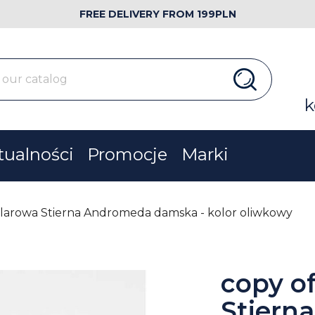
FREE DELIVERY FROM 199PLN
k
tualności
Promocje
Marki
olarowa Stierna Andromeda damska - kolor oliwkowy
copy o
Stiern