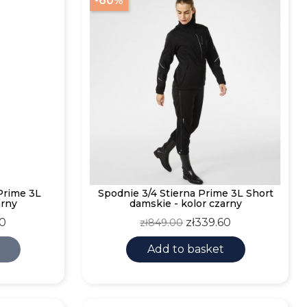
-60%
Prime 3L
Spodnie 3/4 Stierna Prime 3L Short
arny
damskie - kolor czarny
Regular
Price
60
zł339.60
zł849.00
price
Add to basket