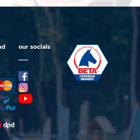
nd
our socials
facebook
visa
instagram
youtube