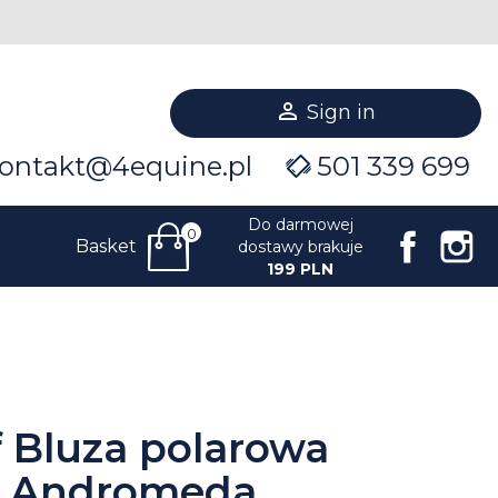

Sign in
ontakt@4equine.pl
501 339 699
Do darmowej
0
Facebo
I
Basket
dostawy brakuje
199 PLN
f Bluza polarowa
a Andromeda