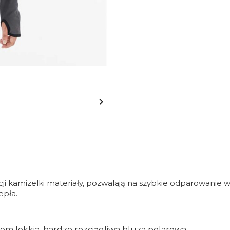

ji kamizelki materiały, pozwalają na szybkie odparowanie
epła.
zem lekkia, bardzo rozciągliwa bluza polarowa.