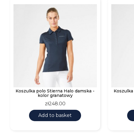
Koszulka polo Stierna Halo damska -
Koszulka 
kolor granatowy
Price
zł248.00
Add to basket