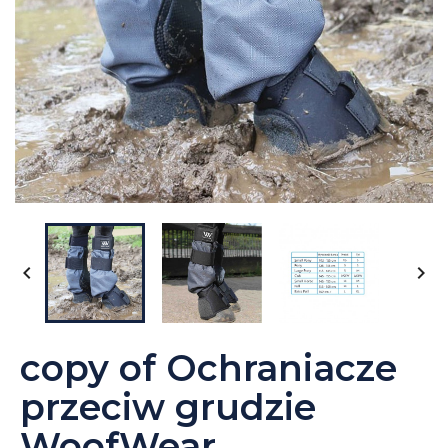


copy of Ochraniacze
przeciw grudzie
WoofWear