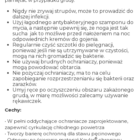
pamiętać w przypadku grudy:
Nigdy nie zrywaj strupów, może to prowadzić do
dalszej infekcji.
Użyj łagodnego antybakteryjnego szamponu do
mycia, a następnie upewnij się, że noga jest tak
sucha jak to możliwe przed nałożeniem na noc
odpowiednich kremów do gojenia.
Regularnie czyść szczotki do pielęgnacji,
ponieważ jeśli nie są utrzymywane w czystości,
mogą na nich gromadzić się bakterie.
Nie używaj brudnych ochraniaczy, ponieważ
mogą powodować obtarcia.
Nie pożyczaj ochraniaczy, ma to na celu
zapobieganie rozprzestrzenianiu się bakterii oraz
zarazków.
Umyj ręce po oczyszczeniu obszaru zakażonego
grudą, w miarę możliwości zalecamy używanie
rękawiczek.
Cechy:
• W pełni oddychające ochraniacze zaprojektowane,
zapewnić cyrkulację chłodnego powietrza
• Tworzy barierę ochronną dla stawu pęcinowego
®
• Odporny na ścieranie materiał Kevlar
chroniący