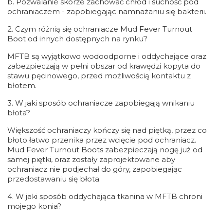
b. Pozwalanie skórze zachować chłód i suchość pod
ochraniaczem - zapobiegając namnażaniu się bakterii.
2. Czym różnią się ochraniacze Mud Fever Turnout
Boot od innych dostępnych na rynku?
MFTB są wyjątkowo wodoodporne i oddychające oraz
zabezpieczają w pełni obszar od krawędzi kopyta do
stawu pęcinowego, przed możliwością kontaktu z
błotem.
3. W jaki sposób ochraniacze zapobiegają wnikaniu
błota?
Większość ochraniaczy kończy się nad piętką, przez co
błoto łatwo przenika przez wcięcie pod ochraniacz.
Mud Fever Turnout Boots zabezpieczają nogę już od
samej piętki, oraz zostały zaprojektowane aby
ochraniacz nie podjechał do góry, zapobiegając
przedostawaniu się błota.
4. W jaki sposób oddychająca tkanina w MFTB chroni
mojego konia?