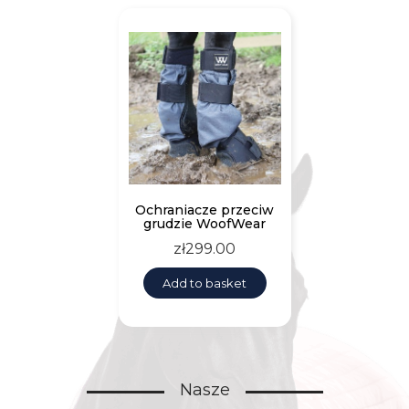
Ochraniacze przeciw
grudzie WoofWear
Price
zł299.00
Add to basket
Nasze