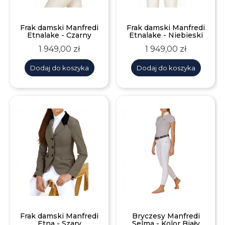
Frak damski Manfredi
Frak damski Manfredi
Etnalake - Czarny
Etnalake - Niebieski
Cena
Cena
1 949,00 zł
1 949,00 zł
Dodaj do koszyka
Dodaj do koszyka
Frak damski Manfredi
Bryczesy Manfredi
Etna - Szary
Selma - Kolor Biały