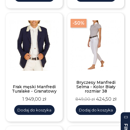
-50%
Bryczesy Manfredi
Frak męski Manfredi
Selma - Kolor Biały
Turalake - Granatowy
rozmiar 38
Cena
Cena
Cena
1 949,00 zł
424,50 zł
849,00 zł
podstawowa
Dodaj do koszyka
Dodaj do koszyka
Filtry