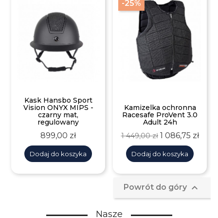
-25%
Kask Hansbo Sport
Vision ONYX MIPS -
Kamizelka ochronna
czarny mat,
Racesafe ProVent 3.0
regulowany
Adult 24h
Cena
Cena
Cena
899,00 zł
1 086,75 zł
1 449,00 zł
podstawowa
Dodaj do koszyka
Dodaj do koszyka

Powrót do góry
Nasze