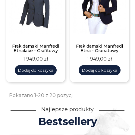
Frak damski Manfredi
Frak damski Manfredi
Etnalake - Grafitowy
Etna - Granatowy
Cena
Cena
1 949,00 zł
1 949,00 zł
Dodaj do koszyka
Dodaj do koszyka
Pokazano 1-20 z 20 pozycji
Najlepsze produkty
Bestsellery