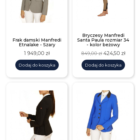
Bryczesy Manfredi
Frak damski Manfredi
Santa Paula rozmiar 34
Etnalake - Szary
- kolor beżowy
Cena
Cena
Cena
1 949,00 zł
424,50 zł
849,00 zł
podstawowa
Dodaj do koszyka
Dodaj do koszyka