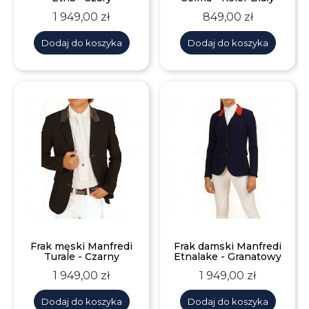
Cena
Cena
1 949,00 zł
849,00 zł
Dodaj do koszyka
Dodaj do koszyka
Frak męski Manfredi
Frak damski Manfredi
Turale - Czarny
Etnalake - Granatowy
Cena
Cena
1 949,00 zł
1 949,00 zł
Dodaj do koszyka
Dodaj do koszyka