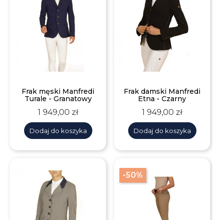
Frak męski Manfredi
Frak damski Manfredi
Turale - Granatowy
Etna - Czarny
Cena
Cena
1 949,00 zł
1 949,00 zł
Dodaj do koszyka
Dodaj do koszyka
-50%