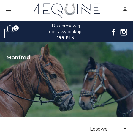


Do darmowej
0
Face
I
dostawy brakuje
199 PLN
Manfredi

Losowe