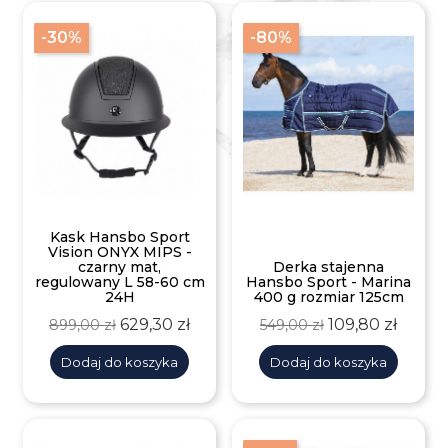
-30%
-80%
Kask Hansbo Sport
Vision ONYX MIPS -
czarny mat,
Derka stajenna
regulowany L 58-60 cm
Hansbo Sport - Marina
24H
400 g rozmiar 125cm
Cena
Cena
Cena
Cena
629,30 zł
109,80 zł
899,00 zł
549,00 zł
podstawowa
podstawowa
Dodaj do koszyka
Dodaj do koszyka