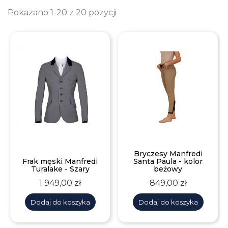
Pokazano 1-20 z 20 pozycji
Bryczesy Manfredi
Frak męski Manfredi
Santa Paula - kolor
Turalake - Szary
beżowy
Cena
Cena
1 949,00 zł
849,00 zł
Dodaj do koszyka
Dodaj do koszyka