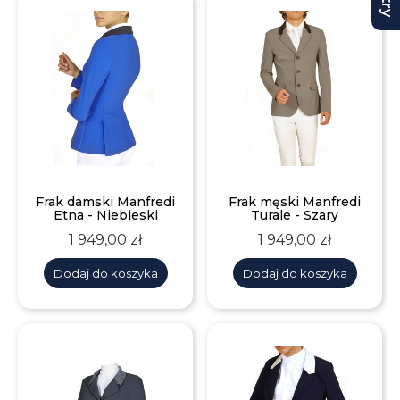
Frak damski Manfredi
Frak męski Manfredi
Etna - Niebieski
Turale - Szary
Cena
Cena
1 949,00 zł
1 949,00 zł
Dodaj do koszyka
Dodaj do koszyka