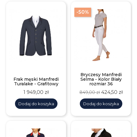
-50%
Bryczesy Manfredi
Frak męski Manfredi
Selma - Kolor Biały
Turalake - Grafitowy
rozmiar 36
Cena
Cena
Cena
1 949,00 zł
424,50 zł
849,00 zł
podstawowa
Dodaj do koszyka
Dodaj do koszyka