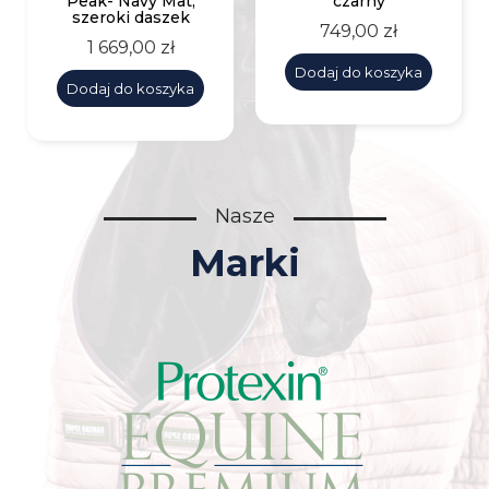
Peak- Navy Mat,
czarny
szeroki daszek
Cena
749,00 zł
Cena
1 669,00 zł
Dodaj do koszyka
Dodaj do koszyka
Nasze
Marki