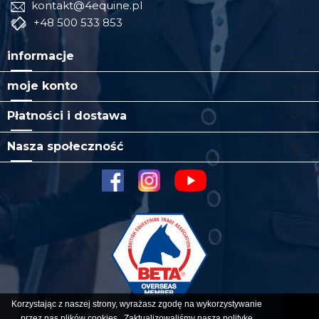
kontakt@4equine.pl
+48 500 533 853

informacje

moje konto

Płatności i dostawa

Nasza społeczność
facebook
instagram
youtube
Korzystając z naszej strony, wyrażasz zgodę na wykorzystywanie
przez nas plików
cookies
. Zaktualizowaliśmy naszą politykę