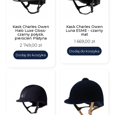
Kask Charles Owen
Kask Charles Owen
Halo Luxe Gloss-
Luna ESME - czarny
czarny połysk,
mat
pierścień Platyna
Cena
1 669,00 zł
Cena
2 749,00 zł
Dodaj do koszyka
Dodaj do koszyka