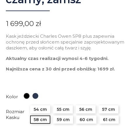
1 699,00 zł
Kask jeździecki Charles Owen SP8 plus zapewnia
ochronę przed słońcem specjalnie zaprojektowanym
daszkiem, aby osłonić całą twarz i szyję.
Aktualny czas realizacji wynosi 4-6 tygodni.
Najniższa cena z 30 dni przed obniżką: 1699 zł.
Granatowy
Czarny
Kolor
54 cm
55 cm
56 cm
57 cm
Rozmiar
Kasku
58 cm
59 cm
60 cm
61 cm