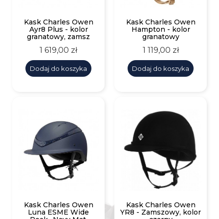
Kask Charles Owen
Kask Charles Owen
Ayr8 Plus - kolor
Hampton - kolor
granatowy, zamsz
granatowy
Cena
Cena
1 619,00 zł
1 119,00 zł
Dodaj do koszyka
Dodaj do koszyka
Kask Charles Owen
Kask Charles Owen
Luna ESME Wide
YR8 - Zamszowy, kolor