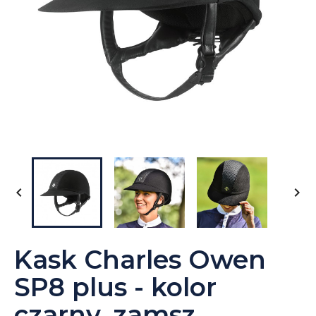


Kask Charles Owen
SP8 plus - kolor
czarny, zamsz