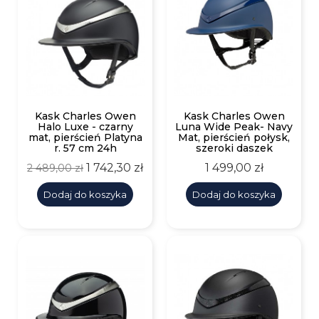
Kask Charles Owen
Kask Charles Owen
Halo Luxe - czarny
Luna Wide Peak- Navy
mat, pierścień Platyna
Mat, pierścień połysk,
r. 57 cm 24h
szeroki daszek
Cena
Cena
Cena
1 742,30 zł
1 499,00 zł
2 489,00 zł
podstawowa
Dodaj do koszyka
Dodaj do koszyka