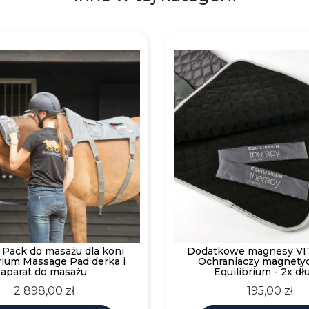
Pack do masażu dla koni
Dodatkowe magnesy VIT
rium Massage Pad derka i
Ochraniaczy magnety
aparat do masażu
Equilibrium - 2x dł
Cena
Cena
2 898,00 zł
195,00 zł