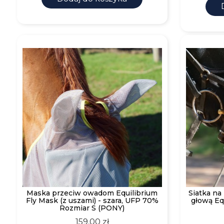
Maska przeciw owadom Equilibrium
Siatka na
Fly Mask (z uszami) - szara, UFP 70%
głową Eq
Rozmiar S (PONY)
Cena
159,00 zł