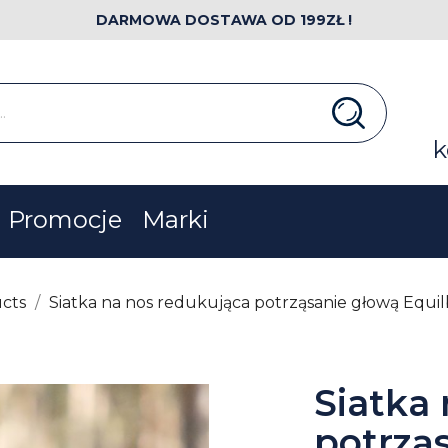
DARMOWA DOSTAWA OD 199ZŁ !
k
Promocje
Marki
cts
Siatka na nos redukująca potrząsanie głową Equi
Siatka
potrzą