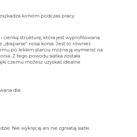
rzeszkadza koniom podczas pracy
​cienką strukturę, która jest wyprofilowana.
 „drapanie” nosa konia. Jest to również
zemu po lekkim starciu można ją wymienić na
konia. Z tego powodu siatka została
zięki czemu możesz uzyskać idealne
owana dla:
e. Nie wykręcaj ani nie zgniataj siatki.