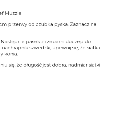
ef Muzzle.
k 1cm przerwy od czubka pyska. Zaznacz na
. Następnie pasek z rzepami doczep do
nachrapnik szwedzki, upewnij się, że siatka
y konia.
u się, że długość jest dobra, nadmiar siatki