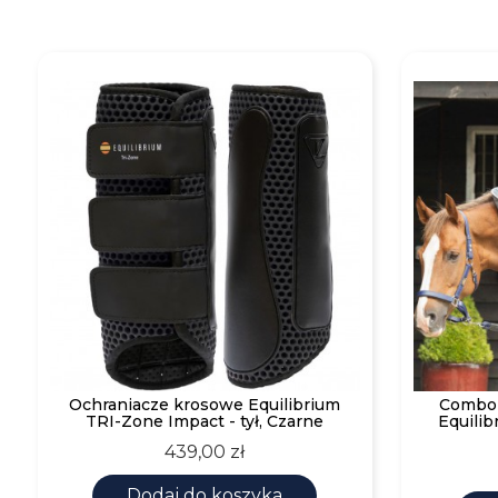
Ochraniacze krosowe Equilibrium
Combo 
TRI-Zone Impact - tył, Czarne
Equilib
Cena
439,00 zł
Dodaj do koszyka