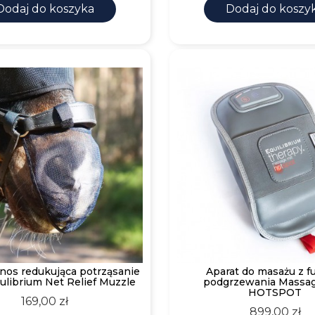
Dodaj do koszyka
Dodaj do koszy
 nos redukująca potrząsanie
Aparat do masażu z f
ulibrium Net Relief Muzzle
podgrzewania Massag
HOTSPOT
Cena
169,00 zł
Cena
899,00 zł