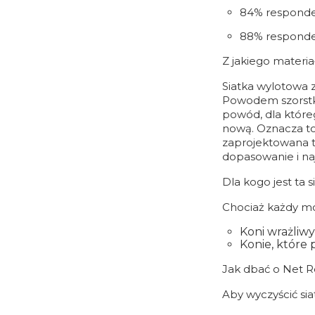
84% respondent
88% responden
Z jakiego materiał
Siatka wylotowa z
Powodem szorstkoś
powód, dla które
nową. Oznacza to 
zaprojektowana t
dopasowanie i naj
Dla kogo jest ta s
Chociaż każdy moż
Koni wrażliwy
Konie, które 
Jak dbać o Net R
Aby wyczyścić sia