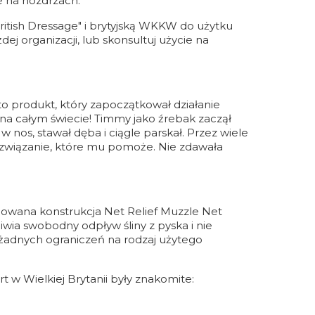
 na nozdrzach.
ritish Dressage" i brytyjską WKKW do użytku
j organizacji, lub skonsultuj użycie na
t to produkt, który zapoczątkował działanie
na całym świecie! Timmy jako źrebak zaczął
 nos, stawał dęba i ciągle parskał. Przez wiele
rozwiązanie, które mu pomoże. Nie zdawała
ilowana konstrukcja Net Relief Muzzle Net
iwia swobodny odpływ śliny z pyska i nie
 żadnych ograniczeń na rodzaj użytego
t w Wielkiej Brytanii były znakomite: