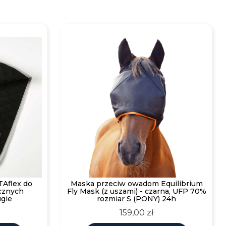
Aflex do
Maska przeciw owadom Equilibrium
cznych
Fly Mask (z uszami) - czarna, UFP 70%
ugie
rozmiar S (PONY) 24h
Cena
159,00 zł