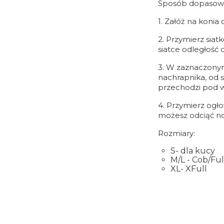
Sposób dopasowa
1. Załóż na konia
2. Przymierz sia
siatce odległość 
3. W zaznaczonym
nachrapnika, od s
przechodzi pod w
4. Przymierz ogło
możesz odciąć n
Rozmiary:
S- dla kucy
M/L - Cob/Ful
XL- XFull