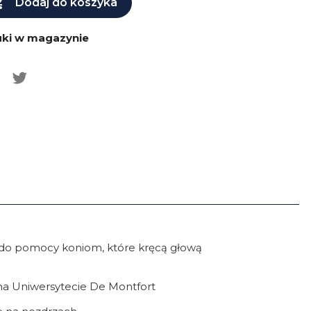

Dodaj do koszyka
uki w magazynie
h do pomocy koniom, które kręcą głową
na Uniwersytecie De Montfort