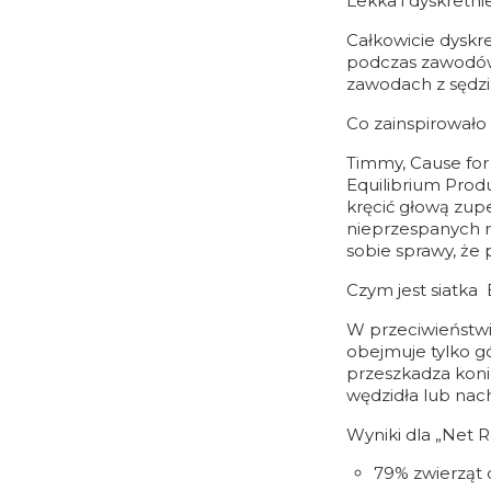
Lekka i dyskretn
Całkowicie dyskr
podczas zawodów (
zawodach z sędzi
Co zainspirowało 
Timmy, Cause for 
Equilibrium Prod
kręcić głową zupe
nieprzespanych no
sobie sprawy, że
Czym jest siatka 
W przeciwieństwie
obejmuje tylko gó
przeszkadza koni
wędzidła lub nac
Wyniki dla „Net R
79% zwierząt