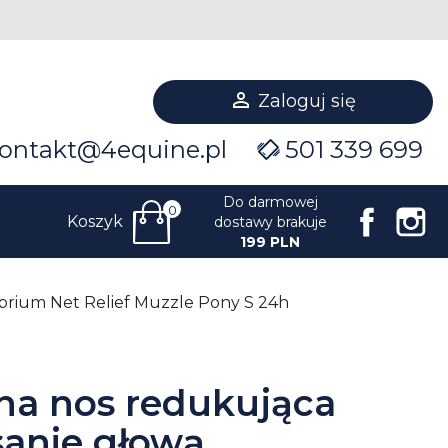

Zaloguj się
ontakt@4equine.pl
501 339 699
Do darmowej
0
Facebo
I
Koszyk
dostawy brakuje
199 PLN
lbrium Net Relief Muzzle Pony S 24h
 na nos redukująca
sanie głową