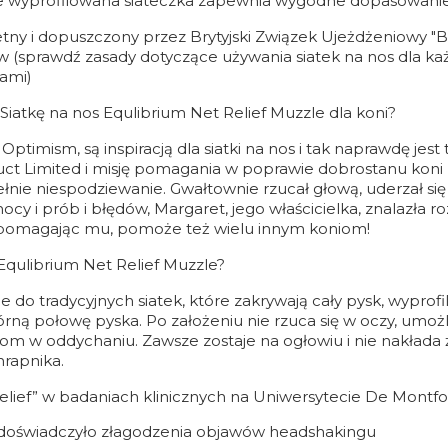
ie wyprofilowana siateczka zapewnia wygodne dopasowanie
etny i dopuszczony przez Brytyjski Związek Ujeżdżeniowy "B
sprawdź zasady dotyczące używania siatek na nos dla każde
ami)
Siatkę na nos Equlibrium Net Relief Muzzle dla koni?
Optimism, są inspiracją dla siatki na nos i tak naprawdę jes
uct Limited i misję pomagania w poprawie dobrostanu koni 
łnie niespodziewanie. Gwałtownie rzucał głową, uderzał się w
cy i prób i błędów, Margaret, jego właścicielka, znalazła 
 pomagając mu, pomoże też wielu innym koniom!
Equlibrium Net Relief Muzzle?
 do tradycyjnych siatek, które zakrywają cały pysk, wyprof
rną połowę pyska. Po założeniu nie rzuca się w oczy, umożl
om w oddychaniu. Zawsze zostaje na ogłowiu i nie nakłada
hrapnika.
elief” w badaniach klinicznych na Uniwersytecie De Montfor
 doświadczyło złagodzenia objawów headshakingu