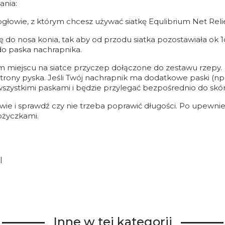
nia:
 ogłowie, z którym chcesz używać siatkę Equlibrium Net Reli
tkę do nosa konia, tak aby od przodu siatka pozostawiała o
do paska nachrapnika.
 miejscu na siatce przyczep dołączone do zestawu rzepy
trony pyska. Jeśli Twój nachrapnik ma dodatkowe paski (np. 
szystkimi paskami i będzie przylegać bezpośrednio do skór
wie i sprawdź czy nie trzeba poprawić długości. Po upewnieni
ożyczkami.
l
Inne w tej kategorii