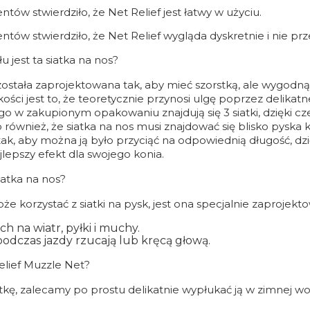
ów stwierdziło, że Net Relief jest łatwy w użyciu.
tów stwierdziło, że Net Relief wygląda dyskretnie i nie p
u jest ta siatka na nos?
ostała zaprojektowana tak, aby mieć szorstką, ale wygodną i 
ci jest to, że teoretycznie przynosi ulgę poprzez delikatne
go w zakupionym opakowaniu znajdują się 3 siatki, dzięki c
również, że siatka na nos musi znajdować się blisko pyska 
ak, aby można ją było przyciąć na odpowiednią długość, d
lepszy efekt dla swojego konia.
iatka na nos?
e korzystać z siatki na pysk, jest ona specjalnie zaprojekt
ch na wiatr, pyłki i muchy.
podczas jazdy rzucają lub kręcą głową.
elief Muzzle Net?
tkę, zalecamy po prostu delikatnie wypłukać ją w zimnej wodzi