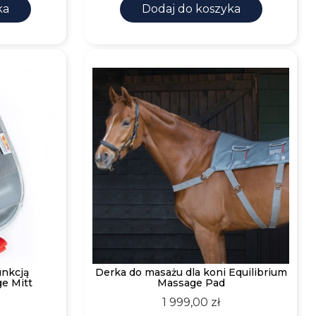
ka
Dodaj do koszyka
unkcją
Derka do masażu dla koni Equilibrium
e Mitt
Massage Pad
Cena
1 999,00 zł