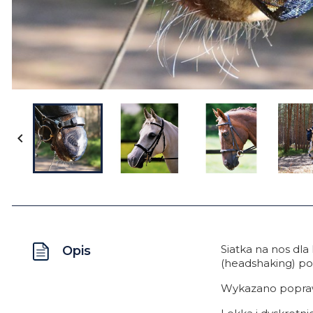

Siatka na nos dl
Opis
(headshaking) po
Wykazano poprawę