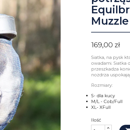
Equilbr
Muzzle
169,00 zł
Siatka, na pysk kt
owadami. Siatka dz
przeszkadza koni
nozdrza uspokajaj
Rozmiary:
S- dla kucy
M/L - Cob/Full
XL- XFull
Ilość